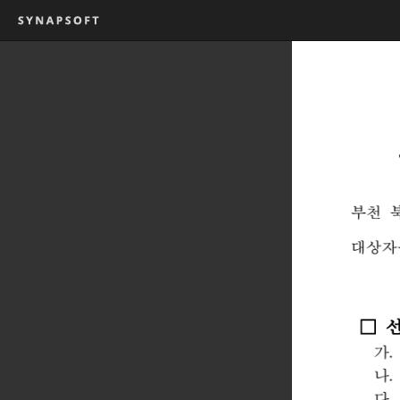
부
천
대
상
자
□
가
나
다