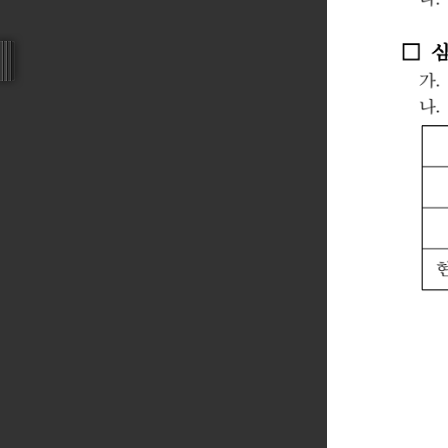
□
가
나