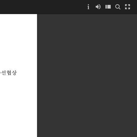
지
우
협
상
선