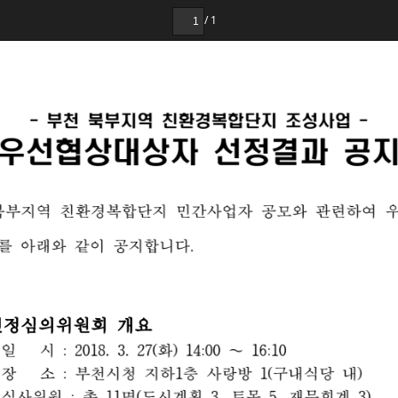
1
천
지
역
친
환
경
합
단
지
성
사
업
부
북
부
복
조
-
-
우
협
선
상
대
상
자
선
정
결
과
공
북
부
지
역
경
복
합
지
사
업
자
와
하
여
친
환
단
민
간
관
련
공
모
아
래
와
같
이
지
합
니
다
를
공
선
정
심
의
위
원
회
개
요
시
화
일
1
(
)
1
1
1
2
0
8
3
2
7
4
0
0
6
0
:
:
:
∼
장
천
시
청
지
하
층
사
랑
방
내
식
내
부
구
1
1
(
당
)
소
:
총
심
사
위
시
계
획
목
재
무
회
계
원
1
1
명
(
)
3
토
5
3
도
: