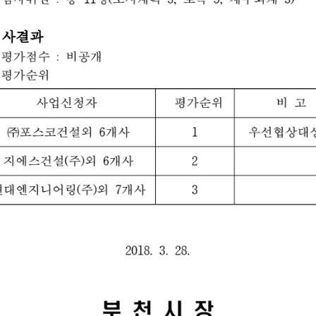
,
,
심
사
결
과
평
가
점
비
개
수
공
:
평
가
위
순
사
업
청
자
평
가
위
비
신
순
고
건
설
외
개
사
우
선
협
상
대
㈜
6
1
포
스
코
지
에
건
설
(
)
외
개
사
주
6
2
스
대
지
니
어
링
외
개
사
현
엔
(
)
주
7
3
2
0
1
8
3
2
8
천
부
시
장